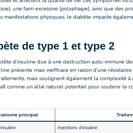
ses et affectent la qualité de vie. Les symptômes inc
ipsie), une faim excessive (polyphagie), ainsi que des pr
ces manifestations physiques, le diabète impacte égale
bète de type 1 et type 2
lète d’insuline due à une destruction auto-immune des
line présente mais inefficace en raison d’une résistance
traitements, mais soulignent également la complexité à 
ît comme un allié naturel potentiel pour soutenir le c
anisme principal
Traitem
insuline
Injections d’insuline