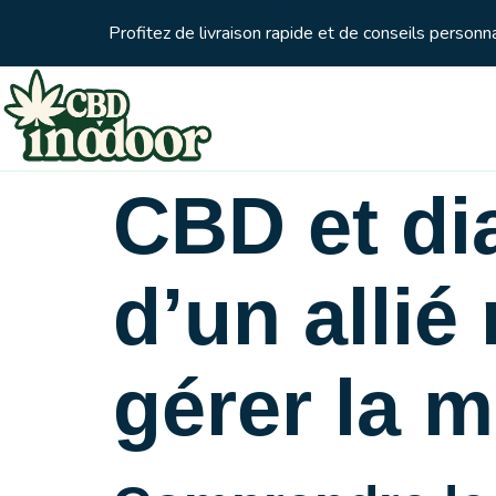
Profitez de livraison rapide et de conseils person
CBD et di
d’un allié
gérer la m