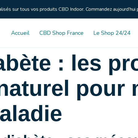
nalisés sur tous vos produits CBD Indoor. Commandez aujourd’hui 
Accueil
CBD Shop France
Le Shop 24/24
abète : les p
 naturel pour
aladie