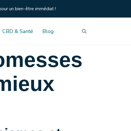
pour un bien-être immédiat !
CBD & Santé
Blog
romesses
 mieux