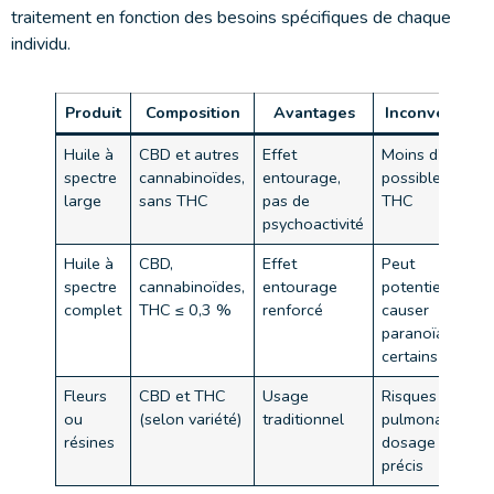
traitement en fonction des besoins spécifiques de chaque
individu.
Produit
Composition
Avantages
Inconvénients
Huile à
CBD et autres
Effet
Moins d’effet
spectre
cannabinoïdes,
entourage,
possible lié au
large
sans THC
pas de
THC
psychoactivité
Huile à
CBD,
Effet
Peut
spectre
cannabinoïdes,
entourage
potentiellemen
complet
THC ≤ 0,3 %
renforcé
causer
paranoïa chez
certains
Fleurs
CBD et THC
Usage
Risques
ou
(selon variété)
traditionnel
pulmonaires,
résines
dosage moins
précis