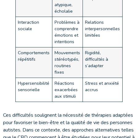
atypique,
écholalie
Interaction
Problèmes à
Relations
sociale
comprendre
interpersonnelles
émotions et
limitées
intentions
Comportements
Mouvements
Rigidité,
répétitifs
stéréotypés,
difficultés à
routines
s’adapter
fixes
Hypersensibilité
Réactions
Stress et anxiété
sensorielle
exacerbées
accrus
aux stimuli
Ces difficultés soulignent la nécessité de thérapies adaptées
pour favoriser le bien-être et la qualité de vie des personnes
autistes. Dans ce contexte, des approches alternatives telles
que le CBD commencent à être étudiées pour leur potentiel à