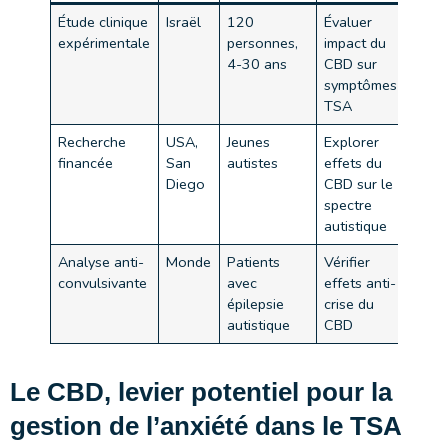
Étude clinique
Israël
120
Évaluer
Rédu
expérimentale
personnes,
impact du
troub
4-30 ans
CBD sur
socia
symptômes
anxié
TSA
Recherche
USA,
Jeunes
Explorer
Étud
financée
San
autistes
effets du
cours
Diego
CBD sur le
résul
spectre
enco
autistique
Analyse anti-
Monde
Patients
Vérifier
Effet
convulsivante
avec
effets anti-
sur c
épilepsie
crise du
des c
autistique
CBD
Le CBD, levier potentiel pour la
gestion de l’anxiété dans le TSA