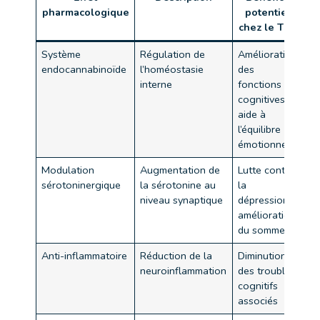
pharmacologique
potentiel
chez le TSA
Système
Régulation de
Amélioration
endocannabinoïde
l’homéostasie
des
interne
fonctions
cognitives,
aide à
l’équilibre
émotionnel
Modulation
Augmentation de
Lutte contre
sérotoninergique
la sérotonine au
la
niveau synaptique
dépression,
amélioration
du sommeil
Anti-inflammatoire
Réduction de la
Diminution
neuroinflammation
des troubles
cognitifs
associés