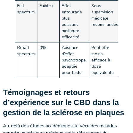
Full
Faible (
Effet
Sous
spectrum
entourage
supervision
plus
médicale
puissant,
recommandée
meilleure
efficacité
Broad
0%
Absence
Peut être
spectrum
d’effet
moins
psychotrope,
efficace à
adaptée
dose
pour tests
équivalente
Témoignages et retours
d’expérience sur le CBD dans la
gestion de la sclérose en plaques
Au-delà des études académiques, le vécu des malades
apporte un éclairage précieux sur le rôle concret du