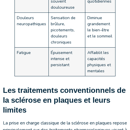
souvent
quotidiennes
douloureuse
Douleurs
Sensation de
Diminue
neuropathiques
brûlure,
grandement
picotements,
le bien-être
douleurs
et le sommeil
chroniques
Fatigue
Épuisement
Affaiblit les
intense et
capacités
persistant
physiques et
mentales
Les traitements conventionnels de
la sclérose en plaques et leurs
limites
La prise en charge classique de la sclérose en plaques repose
principalement sur des traitements pharmacologiques visant à