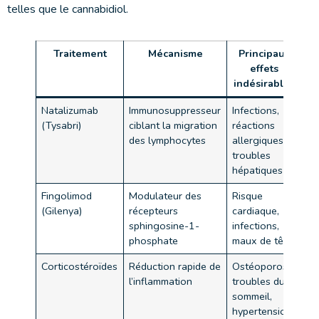
telles que le cannabidiol.
Traitement
Mécanisme
Principaux
effets
indésirables
Natalizumab
Immunosuppresseur
Infections,
(Tysabri)
ciblant la migration
réactions
des lymphocytes
allergiques,
troubles
hépatiques
Fingolimod
Modulateur des
Risque
(Gilenya)
récepteurs
cardiaque,
sphingosine-1-
infections,
phosphate
maux de tête
Corticostéroïdes
Réduction rapide de
Ostéoporose,
l’inflammation
troubles du
sommeil,
hypertension