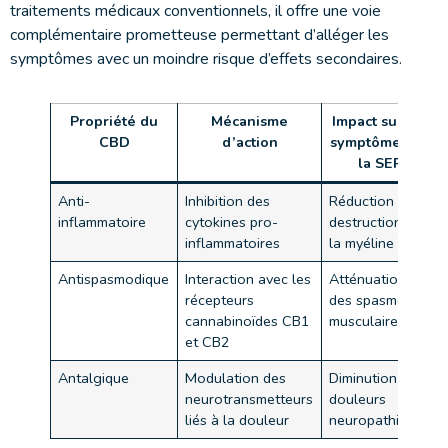
traitements médicaux conventionnels, il offre une voie
complémentaire prometteuse permettant d’alléger les
symptômes avec un moindre risque d’effets secondaires.
Propriété du
Mécanisme
Impact sur les
CBD
d’action
symptômes de
la SEP
Anti-
Inhibition des
Réduction de la
inflammatoire
cytokines pro-
destruction de
inflammatoires
la myéline
Antispasmodique
Interaction avec les
Atténuation
récepteurs
des spasmes
cannabinoïdes CB1
musculaires
et CB2
Antalgique
Modulation des
Diminution des
neurotransmetteurs
douleurs
liés à la douleur
neuropathiques