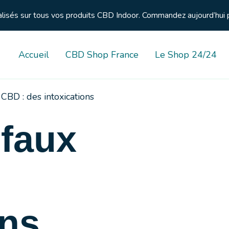
nalisés sur tous vos produits CBD Indoor. Commandez aujourd’hui 
Accueil
CBD Shop France
Le Shop 24/24
CBD : des intoxications
 faux
ons