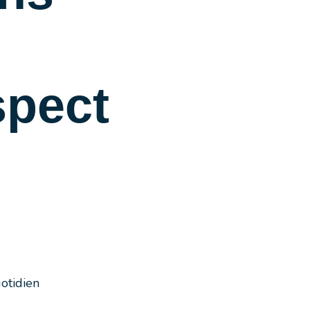
spect
otidien