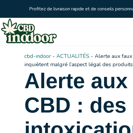
Profitez de livraison rapide et de conseils person
cbd-indoor
-
ACTUALITÉS
-
Alerte aux faux 
inquiètent malgré l’aspect légal des produits
Alerte aux
CBD : des
intoxicati