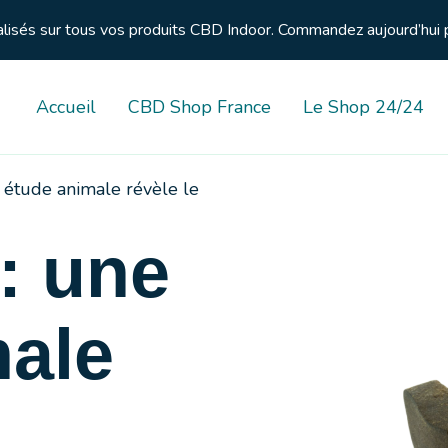
nalisés sur tous vos produits CBD Indoor. Commandez aujourd’hui 
Accueil
CBD Shop France
Le Shop 24/24
 étude animale révèle le
: une
male