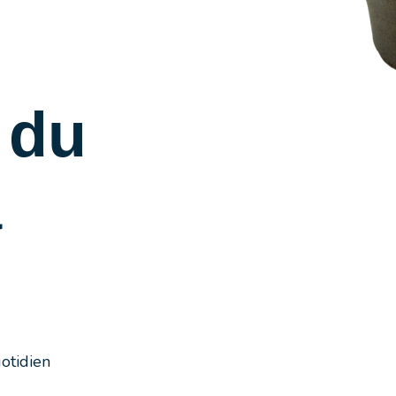
 du
a
otidien