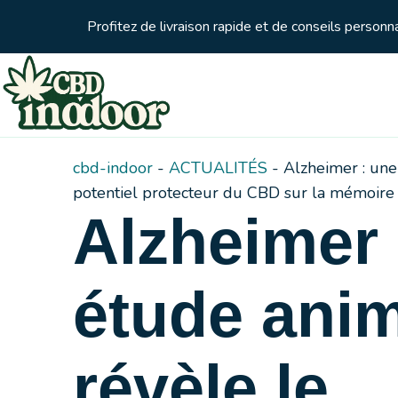
Profitez de livraison rapide et de conseils person
cbd-indoor
-
ACTUALITÉS
-
Alzheimer : une
potentiel protecteur du CBD sur la mémoire
Alzheimer 
étude ani
révèle le