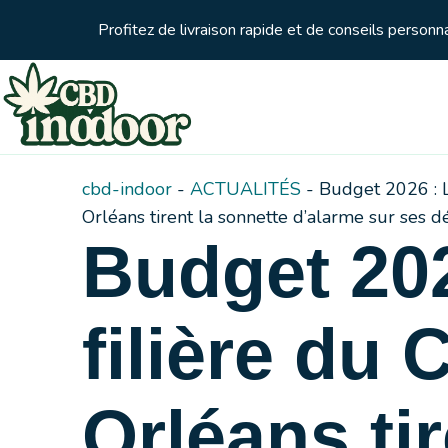
Profitez de livraison rapide et de conseils person
cbd-indoor
-
ACTUALITÉS
-
Budget 2026 : L
Orléans tirent la sonnette d’alarme sur ses dé
Budget 202
filière du
Orléans tir