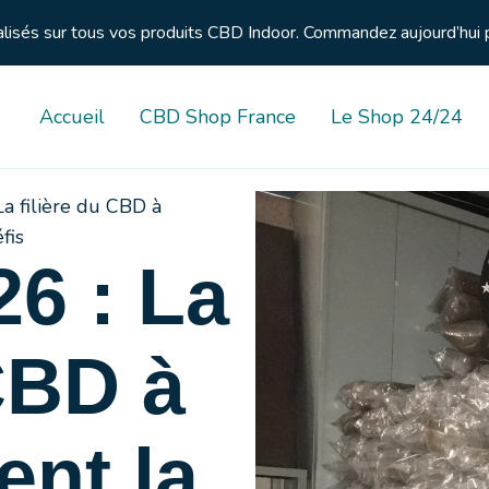
nalisés sur tous vos produits CBD Indoor. Commandez aujourd’hui 
Accueil
CBD Shop France
Le Shop 24/24
a filière du CBD à
fis
6 : La
 CBD à
ent la