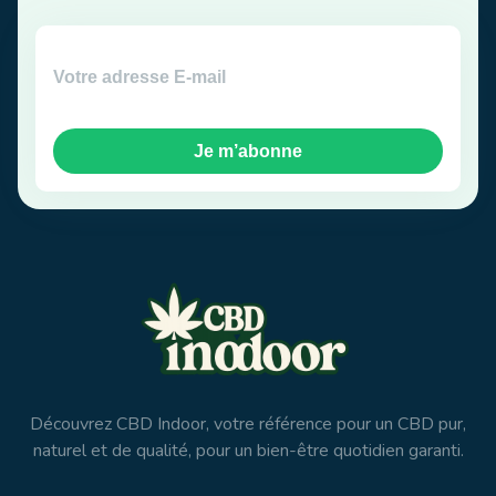
Je m’abonne
Découvrez CBD Indoor, votre référence pour un CBD pur,
naturel et de qualité, pour un bien-être quotidien garanti.