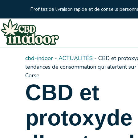
Profitez de livraison rapide et de conseils person
cbd-indoor
-
ACTUALITÉS
-
CBD et protoxyd
tendances de consommation qui alertent sur l
Corse
CBD et
protoxyde