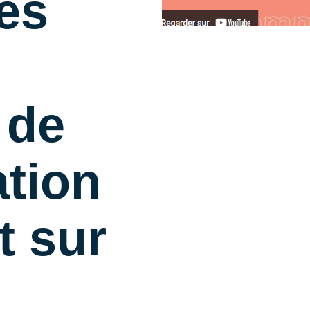
des
 de
tion
t sur