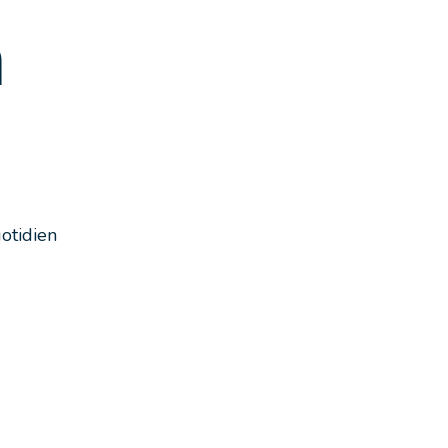
n
otidien