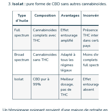
Isolat :
pure forme de CBD sans autres cannabinoïdes.
Type
Composition
Avantages
Inconvénients
d’huile
Full
Cannabinoïdes
Effet
Présence de
spectrum
complets avec
entourage
THC interdit
THC
amplifié
dans certains
pays
Broad
Cannabinoïdes
Adapté à
Moins d’effets
spectrum
sans THC
tous les
complets que
régimes
full spectrum
légaux
Isolat
CBD pur à
Meilleur
Effet
99%
dosage,
entourage
pas de
absent
THC
Un témoignage poignant provient d’une maison de retraite en