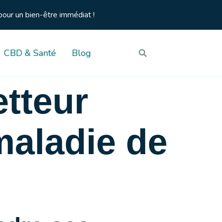
pour un bien-être immédiat !
CBD & Santé
Blog
etteur
 maladie de