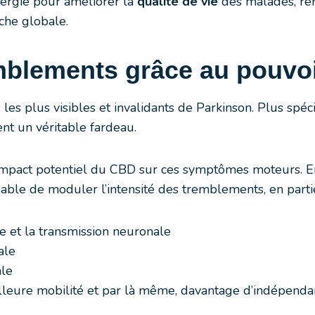
nergie pour améliorer la
qualité de vie
des malades, ren
che globale.
emblements grâce au pouvo
 les plus visibles et invalidants de Parkinson. Plus sp
nt un véritable fardeau.
impact potentiel du CBD sur ces symptômes moteurs. En
pable de moduler l’intensité des tremblements, en partie
e et la transmission neuronale
ale
ale
illeure mobilité et par là même, davantage d’indépendan