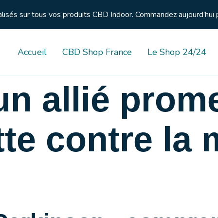
nalisés sur tous vos produits CBD Indoor. Commandez aujourd’hui 
Accueil
CBD Shop France
Le Shop 24/24
un allié prom
tte contre la
n