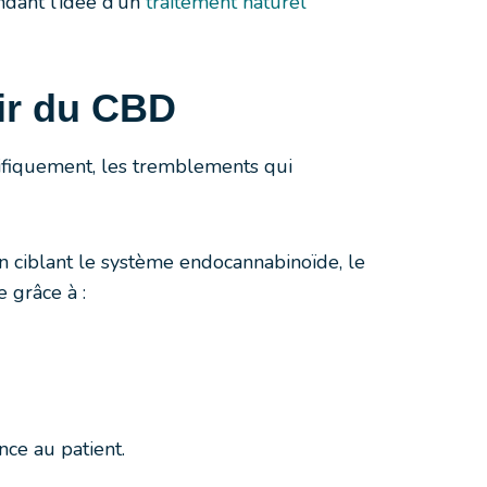
dant l’idée d’un
traitement naturel
ir du CBD
écifiquement, les tremblements qui
 ciblant le système endocannabinoïde, le
 grâce à :
ce au patient.