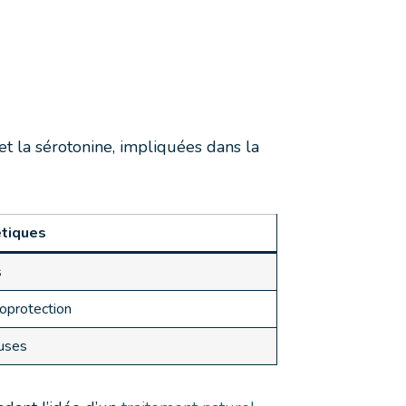
et la sérotonine, impliquées dans la
tiques
s
roprotection
euses