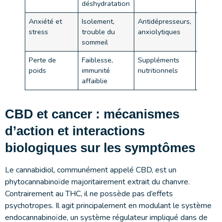
déshydratation
Anxiété et
Isolement,
Antidépresseurs,
Dépen
stress
trouble du
anxiolytiques
somno
sommeil
Perte de
Faiblesse,
Suppléments
Effets
poids
immunité
nutritionnels
digesti
affaiblie
CBD et cancer : mécanismes
d’action et interactions
biologiques sur les symptômes
Le cannabidiol, communément appelé CBD, est un
phytocannabinoïde majoritairement extrait du chanvre.
Contrairement au THC, il ne possède pas d’effets
psychotropes. Il agit principalement en modulant le système
endocannabinoïde, un système régulateur impliqué dans de