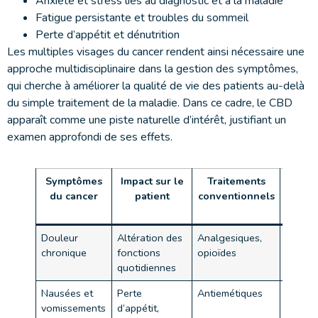
Anxiété et stress liés au diagnostic et à la maladie
Fatigue persistante et troubles du sommeil
Perte d’appétit et dénutrition
Les multiples visages du cancer rendent ainsi nécessaire une
approche multidisciplinaire dans la gestion des symptômes,
qui cherche à améliorer la qualité de vie des patients au-delà
du simple traitement de la maladie. Dans ce cadre, le CBD
apparaît comme une piste naturelle d’intérêt, justifiant un
examen approfondi de ses effets.
Symptômes
Impact sur le
Traitements
Eff
du cancer
patient
conventionnels
secon
asso
Douleur
Altération des
Analgesiques,
Dépen
chronique
fonctions
opioïdes
somno
quotidiennes
Nausées et
Perte
Antiemétiques
Fatigue
vomissements
d’appétit,
consti