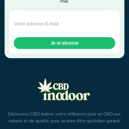
mail.
Je m’abonne
Découvrez CBD Indoor, votre référence pour un CBD pur,
naturel et de qualité, pour un bien-être quotidien garanti.