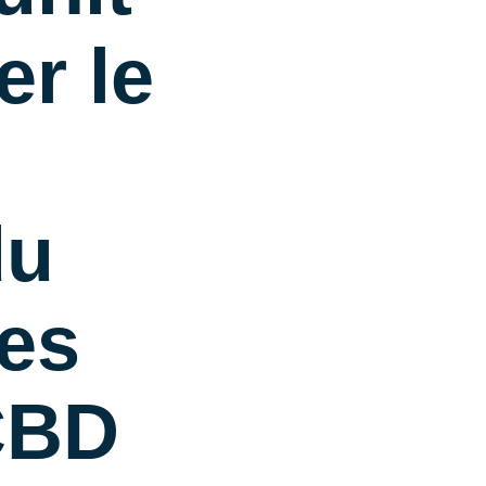
er le
du
les
 CBD