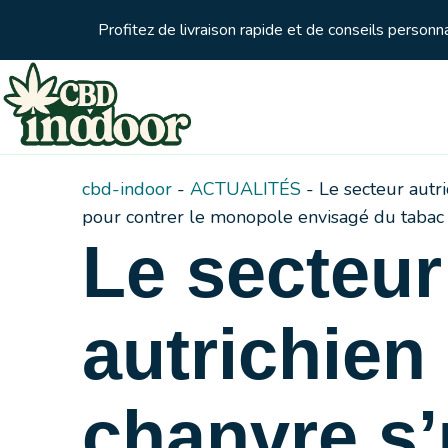
Profitez de livraison rapide et de conseils person
cbd-indoor
-
ACTUALITÉS
-
Le secteur autri
pour contrer le monopole envisagé du tabac 
Le secteur
autrichien
chanvre s’