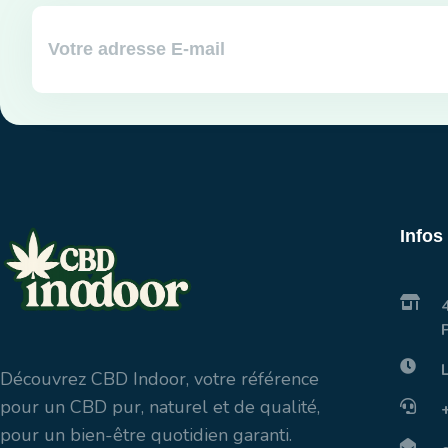
Infos
Découvrez CBD Indoor, votre référence
pour un CBD pur, naturel et de qualité,
pour un bien-être quotidien garanti.