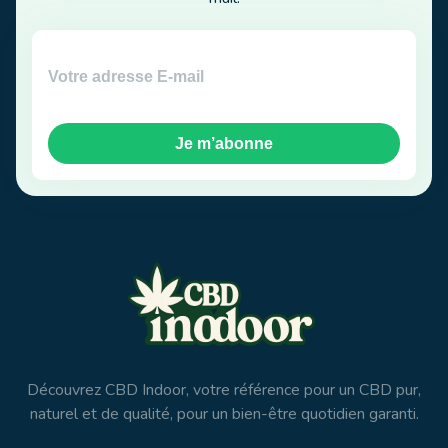
Je m’abonne
Découvrez CBD Indoor, votre référence pour un CBD pur,
naturel et de qualité, pour un bien-être quotidien garanti.