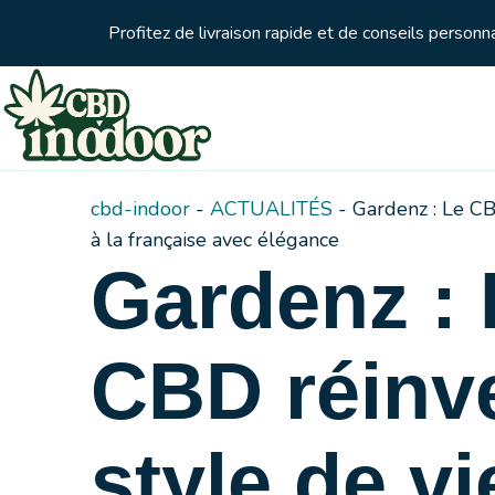
Profitez de livraison rapide et de conseils person
cbd-indoor
-
ACTUALITÉS
-
Gardenz : Le CB
à la française avec élégance
Gardenz : 
CBD réinve
style de vi