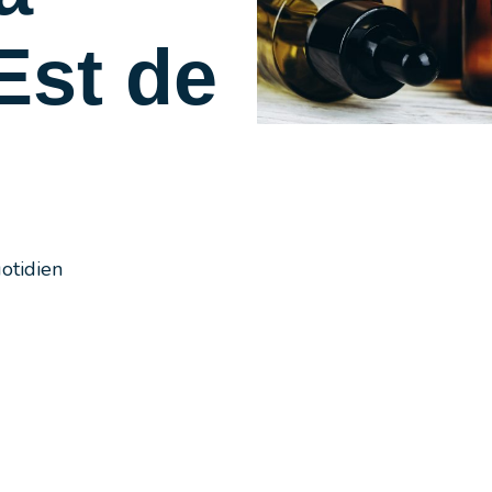
Est de
otidien