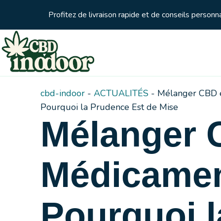
Profitez de livraison rapide et de conseils person
cbd-indoor
-
ACTUALITÉS
-
Mélanger CBD e
Pourquoi la Prudence Est de Mise
Mélanger 
Médicamen
Pourquoi l