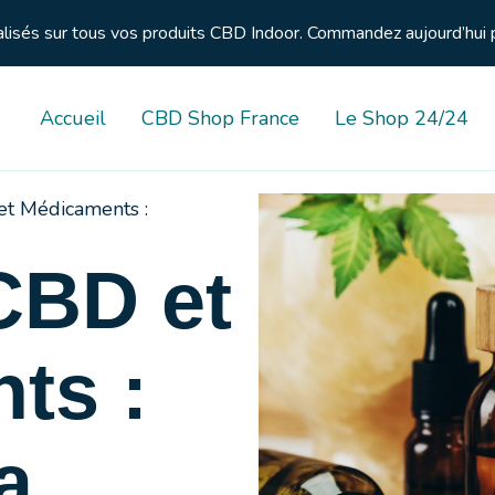
nalisés sur tous vos produits CBD Indoor. Commandez aujourd’hui 
Accueil
CBD Shop France
Le Shop 24/24
t Médicaments :
CBD et
ts :
a