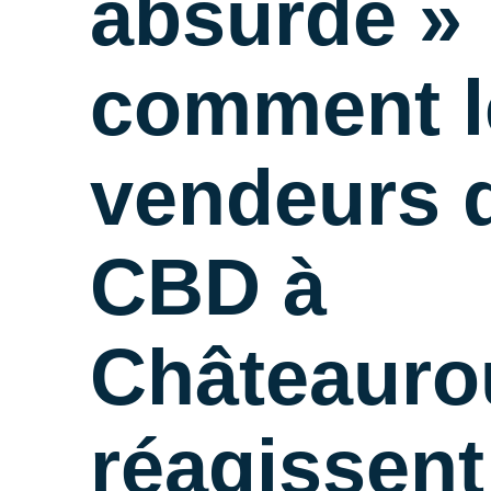
absurde » 
comment l
vendeurs 
CBD à
Châteauro
réagissent