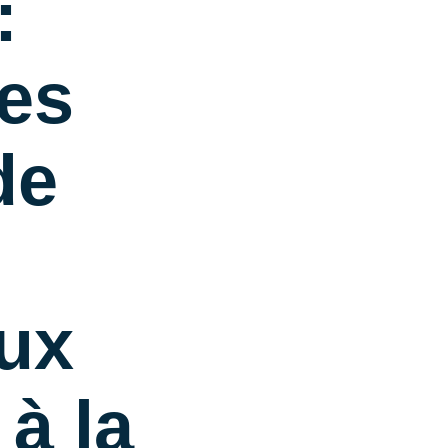
:
es
de
ux
 à la