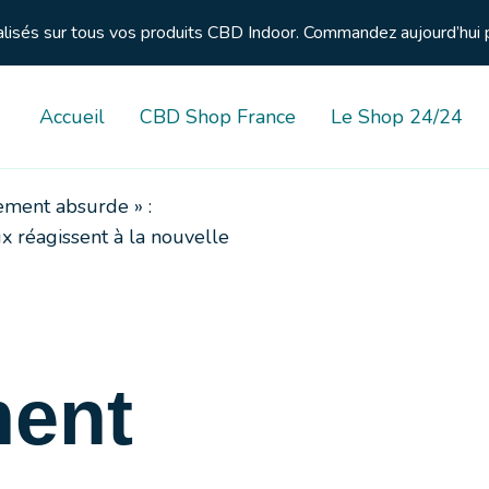
nalisés sur tous vos produits CBD Indoor. Commandez aujourd’hui 
Accueil
CBD Shop France
Le Shop 24/24
ement absurde » :
 réagissent à la nouvelle
ent