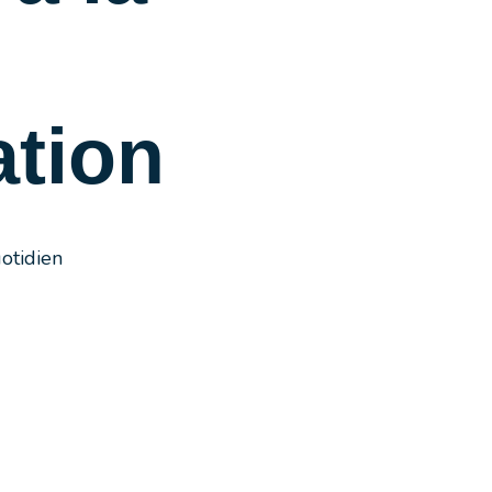
ation
otidien