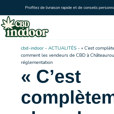
Profitez de livraison rapide et de conseils person
cbd-indoor
-
ACTUALITÉS
-
« C’est complèt
comment les vendeurs de CBD à Châteauroux
réglementation
« C’est
complètem