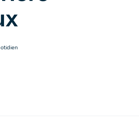
ux
otidien