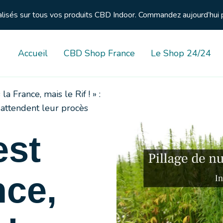
nalisés sur tous vos produits CBD Indoor. Commandez aujourd’hui 
Accueil
CBD Shop France
Le Shop 24/24
s la France, mais le Rif ! » :
 attendent leur procès
est
nce,