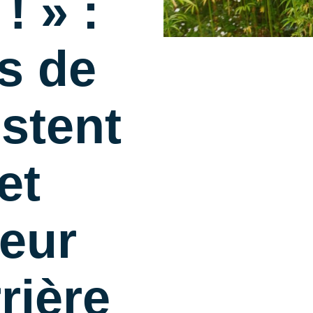
! » :
s de
stent
et
leur
rière