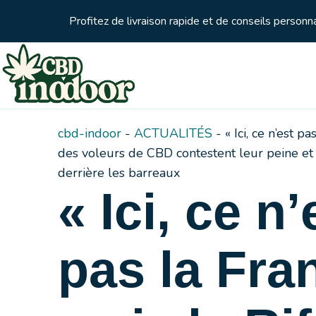
Profitez de livraison rapide et de conseils person
cbd-indoor
-
ACTUALITÉS
-
« Ici, ce n’est pa
des voleurs de CBD contestent leur peine et
derrière les barreaux
« Ici, ce n’
pas la Fra