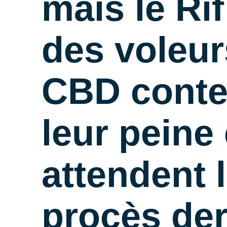
mais le Rif 
des voleur
CBD conte
leur peine 
attendent 
procès der